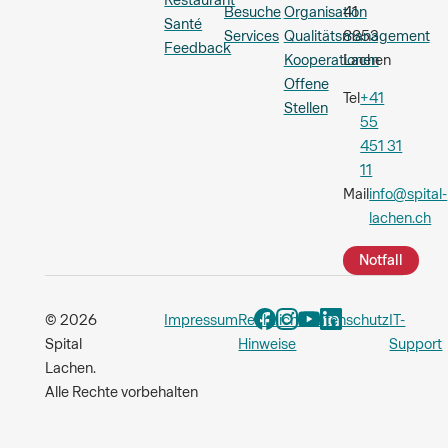
Restaurant
Besuche
Organisation
41
Santé
Services
Qualitätsmanagement
8853
Feedback
Kooperationen
Lachen
Offene
Tel
+41
Stellen
55
451 31
11
Mail
info@spital-
lachen.ch
Notfall
© 2026
Impressum
Rechtliche
Datenschutz
IT-
Spital
Hinweise
Support
Lachen.
Alle Rechte vorbehalten