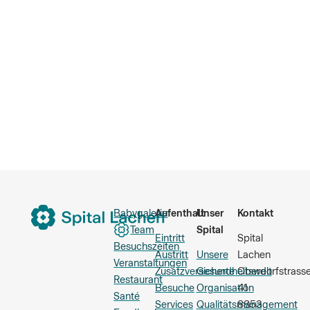
Babygalerie
Aufenthalt
Unser
Kontakt
Team
Spital
Eintritt
Spital
Besuchszeiten
Austritt
Unsere
Lachen
Veranstaltungen
Zusatzversicherte
Gesundheitswelt
Oberdorfstrass
Restaurant
Besuche
Organisation
41
Santé
Services
Qualitätsmanagement
8853