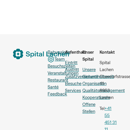
Babygalerie
Aufenthalt
Unser
Kontakt
Team
Spital
Eintritt
Spital
Besuchszeiten
Austritt
Unsere
Lachen
Veranstaltungen
Zusatzversicherte
Gesundheitswelt
Oberdorfstrass
Restaurant
Besuche
Organisation
41
Santé
Services
Qualitätsmanagement
8853
Feedback
Kooperationen
Lachen
Offene
Tel
+41
Stellen
55
451 31
11