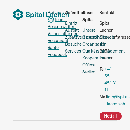
Babygalerie
Aufenthalt
Unser
Kontakt
Team
Spital
Eintritt
Spital
Besuchszeiten
Austritt
Unsere
Lachen
Veranstaltungen
Zusatzversicherte
Gesundheitswelt
Oberdorfstrass
Restaurant
Besuche
Organisation
41
Santé
Services
Qualitätsmanagement
8853
Feedback
Kooperationen
Lachen
Offene
Tel
+41
Stellen
55
451 31
11
Mail
info@spital-
lachen.ch
Notfall