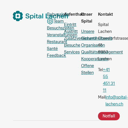
Babygalerie
Aufenthalt
Unser
Kontakt
Team
Spital
Eintritt
Spital
Besuchszeiten
Austritt
Unsere
Lachen
Veranstaltungen
Zusatzversicherte
Gesundheitswelt
Oberdorfstrass
Restaurant
Besuche
Organisation
41
Santé
Services
Qualitätsmanagement
8853
Feedback
Kooperationen
Lachen
Offene
Tel
+41
Stellen
55
451 31
11
Mail
info@spital-
lachen.ch
Notfall