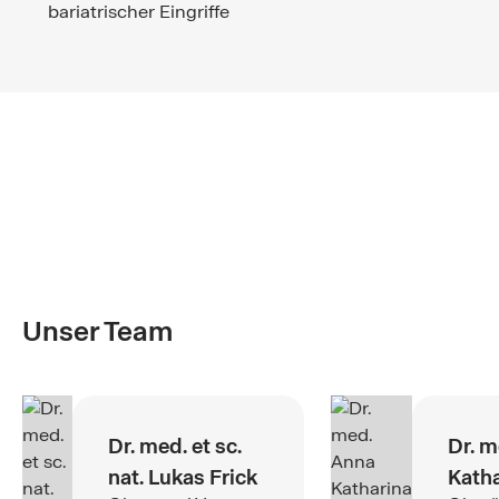
bariatrischer Eingriffe
Unser Team
Dr. med. et sc.
Dr. m
nat. Lukas Frick
Katha