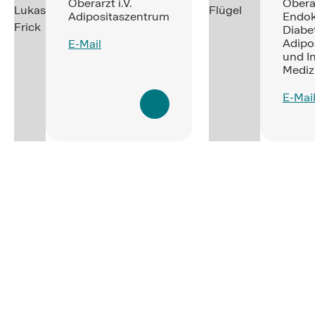
Oberarzt i.V.
Oberä
Adipositaszentrum
Endok
Diabe
Adipo
E-Mail
und I
Mediz
E-Mai