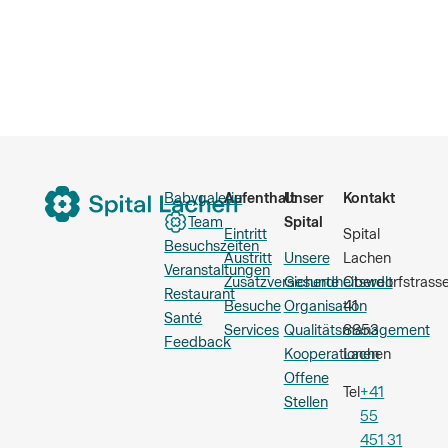
Babygalerie
Aufenthalt
Unser
Kontakt
Team
Spital
Eintritt
Spital
Besuchszeiten
Austritt
Unsere
Lachen
Veranstaltungen
Zusatzversicherte
Gesundheitswelt
Oberdorfstrass
Restaurant
Besuche
Organisation
41
Santé
Services
Qualitätsmanagement
8853
Feedback
Kooperationen
Lachen
Offene
Tel
+41
Stellen
55
451 31