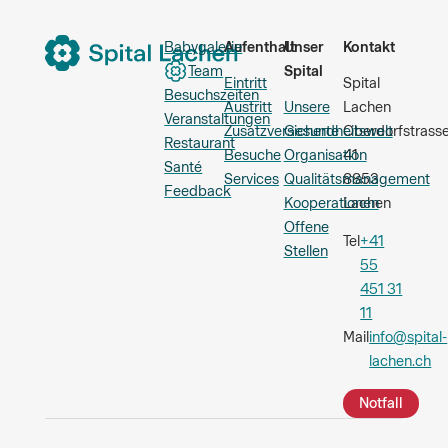
Babygalerie
Aufenthalt
Unser
Kontakt
Team
Spital
Eintritt
Spital
Besuchszeiten
Austritt
Unsere
Lachen
Veranstaltungen
Zusatzversicherte
Gesundheitswelt
Oberdorfstrass
Restaurant
Besuche
Organisation
41
Santé
Services
Qualitätsmanagement
8853
Feedback
Kooperationen
Lachen
Offene
Tel
+41
Stellen
55
451 31
11
Mail
info@spital-
lachen.ch
Notfall