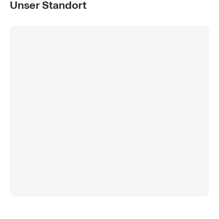
Unser Standort
Frauenarztzentrum am See
Churerstrasse 22
8808 Pfäffikon
Tel
+41 55 410 44 82
Google Maps