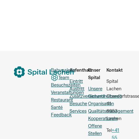
Babygalerie
Aufenthalt
Unser
Kontakt
Team
Spital
Eintritt
Spital
Besuchszeiten
Austritt
Unsere
Lachen
Veranstaltungen
Zusatzversicherte
Gesundheitswelt
Oberdorfstrass
Restaurant
Besuche
Organisation
41
Santé
Services
Qualitätsmanagement
8853
Feedback
Kooperationen
Lachen
Offene
Tel
+41
Stellen
55