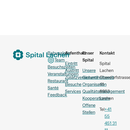
Babygalerie
Aufenthalt
Unser
Kontakt
Team
Spital
Eintritt
Spital
Besuchszeiten
Austritt
Unsere
Lachen
Veranstaltungen
Zusatzversicherte
Gesundheitswelt
Oberdorfstrass
Restaurant
Besuche
Organisation
41
Santé
Services
Qualitätsmanagement
8853
Feedback
Kooperationen
Lachen
Offene
Tel
+41
Stellen
55
451 31