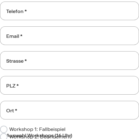
Telefon
*
Email
*
Strasse
*
PLZ
*
Ort
*
Workshop 1: Fallbeispiel
Auswahl Workshops (16 Uhr)
Workshop 2: Débridement