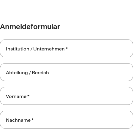
Anmeldeformular
Wundsymposium
Institution / Unternehmen
*
-
Teilnehmer
Abteilung / Bereich
Vorname
*
Nachname
*