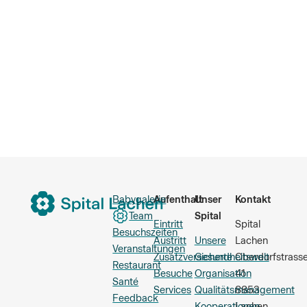
Babygalerie
Aufenthalt
Unser
Kontakt
Team
Spital
Eintritt
Spital
Besuchszeiten
Austritt
Unsere
Lachen
Veranstaltungen
Zusatzversicherte
Gesundheitswelt
Oberdorfstrass
Restaurant
Besuche
Organisation
41
Santé
Services
Qualitätsmanagement
8853
Feedback
Kooperationen
Lachen