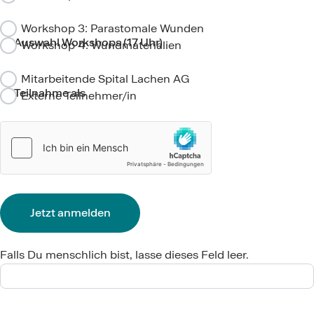
Workshop 3: Parastomale Wunden
Auswahl Workshops (17 Uhr)
Workshop 4: Wundmaterialien
Mitarbeitende Spital Lachen AG
Teilnahme als
Externe Teilnehmer/in
Jetzt anmelden
Falls Du menschlich bist, lasse dieses Feld leer.