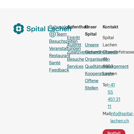
Babygalerie
Aufenthalt
Unser
Kontakt
Team
Spital
Eintritt
Spital
Besuchszeiten
Austritt
Unsere
Lachen
Veranstaltungen
Zusatzversicherte
Gesundheitswelt
Oberdorfstrass
Restaurant
Besuche
Organisation
41
Santé
Services
Qualitätsmanagement
8853
Feedback
Kooperationen
Lachen
Offene
Tel
+41
Stellen
55
451 31
11
Mail
info@spital-
lachen.ch
Notfall