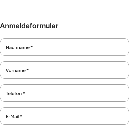
Anmeldeformular
Rückbildung
Nachname
*
Vorname
*
Telefon
*
E-Mail
*