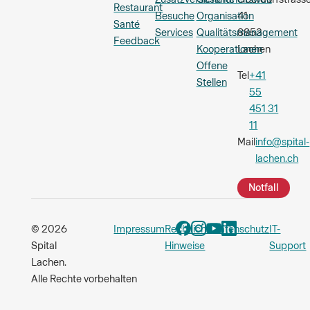
Restaurant
Besuche
Organisation
41
Santé
Services
Qualitätsmanagement
8853
Feedback
Kooperationen
Lachen
Offene
Tel
+41
Stellen
55
451 31
11
Mail
info@spital-
lachen.ch
Notfall
© 2026
Impressum
Rechtliche
Datenschutz
IT-
Spital
Hinweise
Support
Lachen.
Alle Rechte vorbehalten