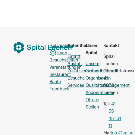
Babygalerie
Aufenthalt
Unser
Kontakt
Team
Spital
Eintritt
Spital
Besuchszeiten
Austritt
Unsere
Lachen
Veranstaltungen
Zusatzversicherte
Gesundheitswelt
Oberdorfstrass
Restaurant
Besuche
Organisation
41
Santé
Services
Qualitätsmanagement
8853
Feedback
Kooperationen
Lachen
Offene
Tel
+41
Stellen
55
451 31
11
Mail
info@spital-